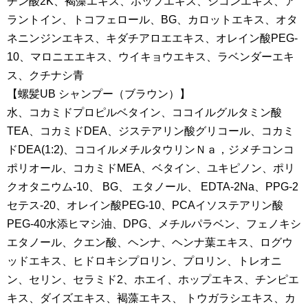
チン酸2K、褐藻エキス、ホップエキス、シコンエキス、ア
ラントイン、トコフェロール、BG、カロットエキス、オタ
ネニンジンエキス、キダチアロエエキス、オレイン酸PEG-
10、マロニエエキス、ウイキョウエキス、ラベンダーエキ
ス、クチナシ青
【螺髪UB シャンプー（ブラウン）】
水、コカミドプロピルベタイン、ココイルグルタミン酸
TEA、コカミドDEA、ジステアリン酸グリコール、コカミ
ドDEA(1:2)、ココイルメチルタウリンＮａ，ジメチコンコ
ポリオール、コカミドMEA、ベタイン、ユキピノン、ポリ
クオタニウム-10、 BG、 エタノール、 EDTA-2Na、PPG-2
セテス-20、オレイン酸PEG-10、PCAイソステアリン酸
PEG-40水添ヒマシ油、DPG、メチルパラベン、フェノキシ
エタノール、クエン酸、ヘンナ、ヘンナ葉エキス、ログウ
ッドエキス、ヒドロキシプロリン、プロリン、トレオニ
ン、セリン、セラミド2、ホエイ、ホップエキス、チンピエ
キス、ダイズエキス、褐藻エキス、 トウガラシエキス、カ