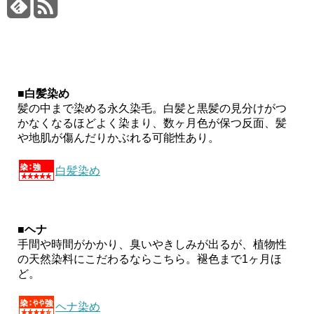
■
白髪染め
髪の中まで染める永久染毛。白髪と黒髪の見分けがつ
かなくなるほどよく染まり、数ヶ月色が保つ反面、髪
や地肌が傷んだりかぶれる可能性あり。
白髪染め
■
ヘナ
手間や時間がかかり、臭いやきしみが出るが、植物性
の天然染料にこだわるならこちら。褪色まで1ヶ月ほ
ど。
ヘナ染め