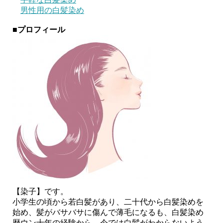
男性用の白髪染め
■
プロフィール
【染子】です。
小学生の頃から若白髪があり、二十代から白髪染めを
始め、髪がバサバサに傷んで薄毛になるも、白髪染め
歴ウン十年の経験から、今では白髪がわからないよう