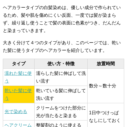
ヘアカラータイプの白髪染めは、優しい成分で作られてい
るため、髪や肌を傷めにくい反面、一度では髪が染まら
ず、繰り返し使うことで髪の表面に色素がつき、だんだん
と染まっていきます。
大きく分けて４つのタイプがあり、このページでは、乾い
た髪に使うタイプのヘアカラーを紹介しています。
タイプ
使い方・特徴
放置時間
濡れた髪に使
濡らした髪に伸ばして洗
う
い流す
数分～数十分
乾いた髪に使
乾いている髪に伸ばして
う
洗い流す
クリームをつけた部分に
光で染める
1日中つけっぱ
光が当たると染まる
なしにしておく
ヘアクリーム
整髪剤のように使える